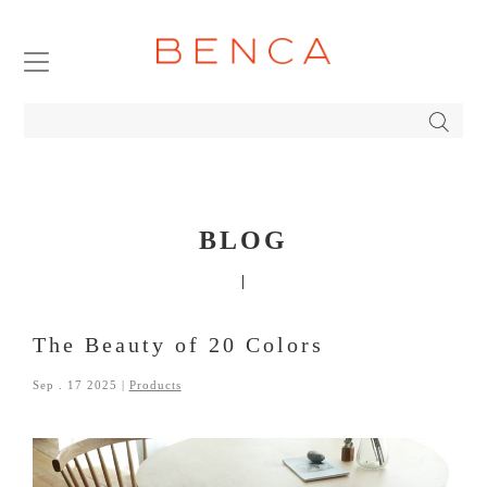
TOP
ABOUT
PRODUCTS DETAIL
BLOG
ONLINE STORE
COMPANY
The Beauty of 20 Colors
Sep . 17 2025 |
Products
BENCA FAVORITE
STOCKIST