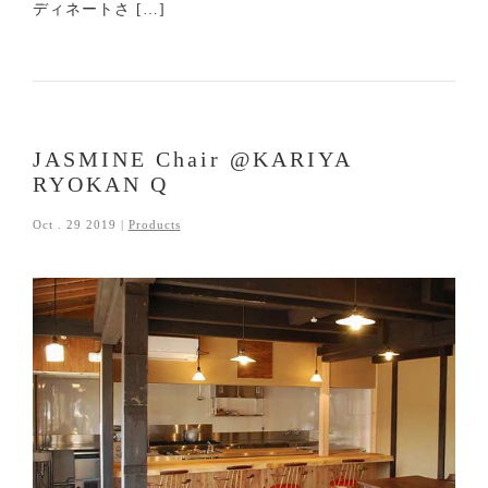
ディネートさ […]
JASMINE Chair @KARIYA
RYOKAN Q
Oct . 29 2019 |
Products